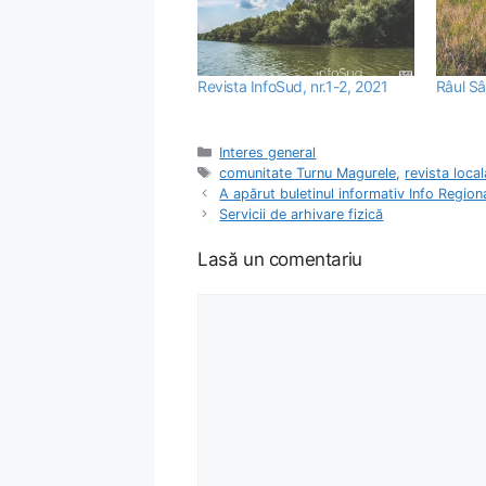
Revista InfoSud, nr.1-2, 2021
Râul Sâ
Categorii
Interes general
Etichete
comunitate Turnu Magurele
,
revista local
A apărut buletinul informativ Info Regio
Servicii de arhivare fizică
Lasă un comentariu
Comentariu