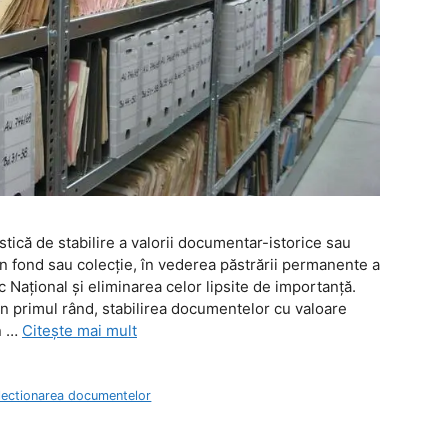
tică de stabilire a valorii documentar-istorice sau
-un fond sau colecţie, în vederea păstrării permanente a
c Naţional şi eliminarea celor lipsite de importanţă.
în primul rând, stabilirea documentelor cu valoare
în …
Citește mai mult
lectionarea documentelor