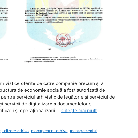
 arhivistice oferite de către companie precum şi a
tructura de economie socială a fost autorizată de
entru serviciul arhivistic de legătorie şi serviciul de
şi servicii de digitalizare a documentelor şi
ficării şi operaţionalizării …
Citește mai mult
gitalizare arhiva
,
management arhiva
,
managementul