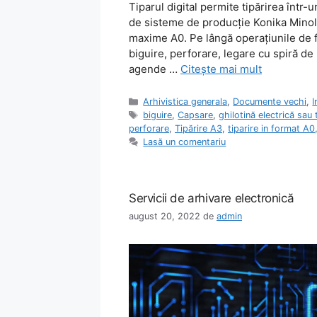
Tiparul digital permite tipărirea într-
de sisteme de producţie Konika Minolta
maxime A0. Pe lângă operaţiunile de fi
biguire, perforare, legare cu spiră de
agende …
Citește mai mult
Categorii
Arhivistica generala
,
Documente vechi
,
I
Etichete
biguire
,
Capsare
,
ghilotină electrică sau
perforare
,
Tipărire A3
,
tiparire in format A0
Lasă un comentariu
Servicii de arhivare electronică
august 20, 2022
de
admin