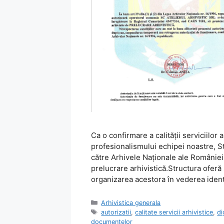
Ca o confirmare a calităţii serviciilor
profesionalismului echipei noastre, S
către Arhivele Naţionale ale României p
prelucrare arhivistică.Structura oferă 
organizarea acestora în vederea identi
Categorii
Arhivistica generala
Etichete
autorizatii
,
calitate servicii arhivistice
,
di
documentelor