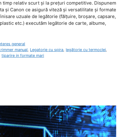
un timp relativ scurt şi la preţuri competitive. Dispunem
 şi Canon ce asigură viteză şi versatilitate şi formate
nisare uzuale de legătorie (fălţuire, broşare, capsare,
 plastic etc.) executăm legătorie de carte, albume,
nteres general
 trimmer manual
,
Legatorie cu spira
,
legătorie cu termoclei
,
,
tiparire in formate mari