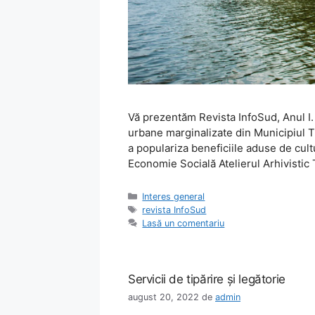
Vă prezentăm Revista InfoSud, Anul I.
urbane marginalizate din Municipiul 
a populariza beneficiile aduse de cultu
Economie Socială Atelierul Arhivistic
Categorii
Interes general
Etichete
revista InfoSud
Lasă un comentariu
Servicii de tipărire şi legătorie
august 20, 2022
de
admin