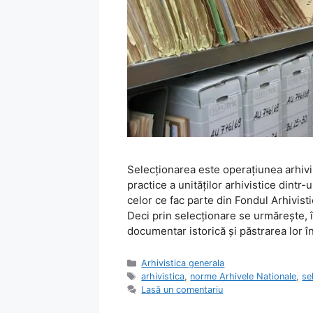
Selecţionarea este operaţiunea arhivis
practice a unităţilor arhivistice dintr
celor ce fac parte din Fondul Arhivisti
Deci prin selecţionare se urmăreşte, 
documentar istorică şi păstrarea lor 
Categorii
Arhivistica generala
Etichete
arhivistica
,
norme Arhivele Nationale
,
se
Lasă un comentariu