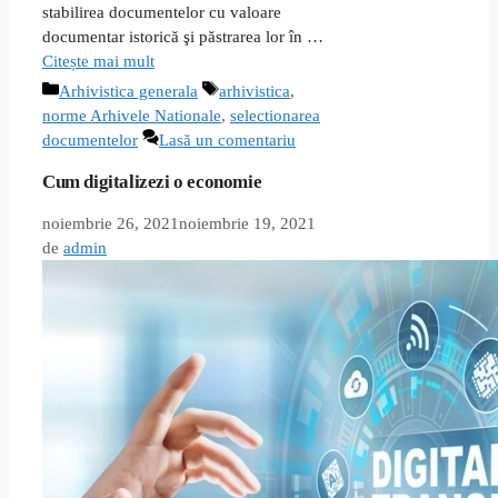
stabilirea documentelor cu valoare
documentar istorică şi păstrarea lor în …
Citește mai mult
Categorii
Etichete
Arhivistica generala
arhivistica
,
norme Arhivele Nationale
,
selectionarea
documentelor
Lasă un comentariu
Cum digitalizezi o economie
noiembrie 26, 2021
noiembrie 19, 2021
de
admin