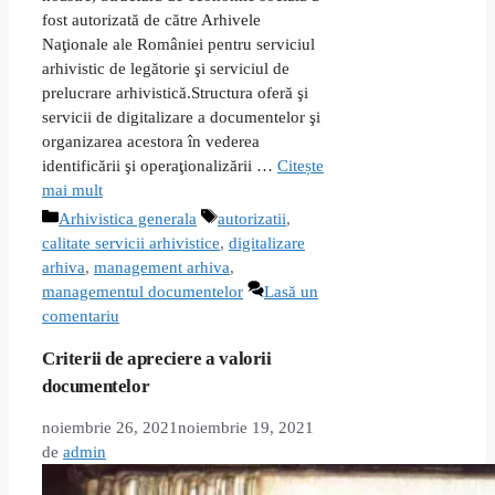
fost autorizată de către Arhivele
Naţionale ale României pentru serviciul
arhivistic de legătorie şi serviciul de
prelucrare arhivistică.Structura oferă şi
servicii de digitalizare a documentelor şi
organizarea acestora în vederea
identificării şi operaţionalizării …
Citește
mai mult
Categorii
Etichete
Arhivistica generala
autorizatii
,
calitate servicii arhivistice
,
digitalizare
arhiva
,
management arhiva
,
managementul documentelor
Lasă un
comentariu
Criterii de apreciere a valorii
documentelor
noiembrie 26, 2021
noiembrie 19, 2021
de
admin