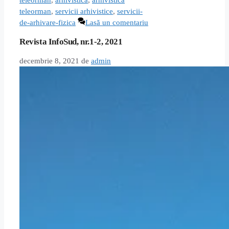
teleorman
,
arhivistica
,
arhivistica
teleorman
,
servicii arhivistice
,
servicii-
de-arhivare-fizica
Lasă un comentariu
Revista InfoSud, nr.1-2, 2021
decembrie 8, 2021
de
admin