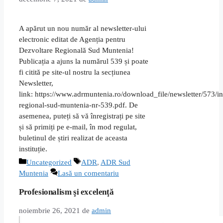
A apărut un nou număr al newsletter-ului
electronic editat de Agenția pentru
Dezvoltare Regională Sud Muntenia!
Publicația a ajuns la numărul 539 și poate
fi citită pe site-ul nostru la secțiunea
Newsletter,
link: https://www.adrmuntenia.ro/download_file/newsletter/573/in
regional-sud-muntenia-nr-539.pdf. De
asemenea, puteți să vă înregistrați pe site
și să primiți pe e-mail, în mod regulat,
buletinul de știri realizat de aceasta
instituție.
Categorii
Etichete
Uncategorized
ADR
,
ADR Sud
Muntenia
Lasă un comentariu
Profesionalism şi excelenţă
noiembrie 26, 2021
de
admin