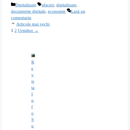
Categorii
Etichete
Digitalizare
afaceri
,
digitalizare
,
documente digitale
,
economie
Lasă un
comentariu
Articole mai vechi
Pagina
Pagina
1
2
Următor
→
R
e
v
is
ta
I
n
f
o
S
u