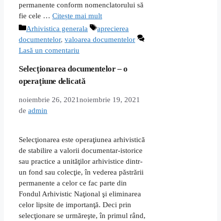
permanente conform nomenclatorului să
fie cele …
Citește mai mult
Categorii
Etichete
Arhivistica generala
aprecierea
documentelor
,
valoarea documentelor
Lasă un comentariu
Selecţionarea documentelor – o
operaţiune delicată
noiembrie 26, 2021
noiembrie 19, 2021
de
admin
Selecţionarea este operaţiunea arhivistică
de stabilire a valorii documentar-istorice
sau practice a unităţilor arhivistice dintr-
un fond sau colecţie, în vederea păstrării
permanente a celor ce fac parte din
Fondul Arhivistic Naţional şi eliminarea
celor lipsite de importanţă. Deci prin
selecţionare se urmăreşte, în primul rând,