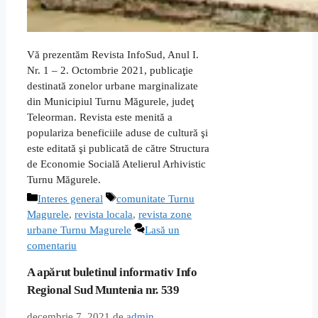
Vă prezentăm Revista InfoSud, Anul I.
Nr. 1 – 2. Octombrie 2021, publicaţie
destinată zonelor urbane marginalizate
din Municipiul Turnu Măgurele, judeţ
Teleorman. Revista este menită a
populariza beneficiile aduse de cultură şi
este editată şi publicată de către Structura
de Economie Socială Atelierul Arhivistic
Turnu Măgurele.
Categorii
Etichete
Interes general
comunitate Turnu
Magurele
,
revista locala
,
revista zone
urbane Turnu Magurele
Lasă un
comentariu
A apărut buletinul informativ Info
Regional Sud Muntenia nr. 539
decembrie 7, 2021
de
admin