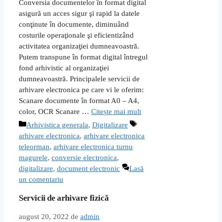
Conversia documentelor în format digital
asigură un acces sigur şi rapid la datele
conţinute în documente, diminuând
costurile operaţionale şi eficientizând
activitatea organizaţiei dumneavoastră.
Putem transpune în format digital întregul
fond arhivistic al organizaţiei
dumneavoastră. Principalele servicii de
arhivare electronica pe care vi le oferim:
Scanare documente în format A0 – A4,
color, OCR Scanare …
Citește mai mult
Categorii
Etichete
Arhivistica generala
,
Digitalizare
arhivare electronica
,
arhivare electronica
teleorman
,
arhivare electronica turnu
magurele
,
conversie electronica
,
digitalizare
,
document electronic
Lasă
un comentariu
Servicii de arhivare fizică
august 20, 2022
de
admin