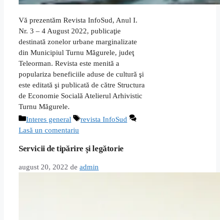
Vă prezentăm Revista InfoSud, Anul I.
Nr. 3 – 4 August 2022, publicaţie
destinată zonelor urbane marginalizate
din Municipiul Turnu Măgurele, judeţ
Teleorman. Revista este menită a
populariza beneficiile aduse de cultură şi
este editată şi publicată de către Structura
de Economie Socială Atelierul Arhivistic
Turnu Măgurele.
Categorii
Etichete
Interes general
revista InfoSud
Lasă un comentariu
Servicii de tipărire şi legătorie
august 20, 2022
de
admin