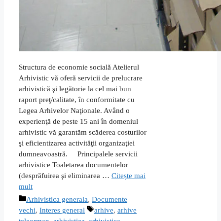
Structura de economie socială Atelierul
Arhivistic vă oferă servicii de prelucrare
arhivistică şi legătorie la cel mai bun
raport preţ/calitate, în conformitate cu
Legea Arhivelor Naţionale. Având o
experienţă de peste 15 ani în domeniul
arhivistic vă garantăm scăderea costurilor
şi eficientizarea activităţii organizaţiei
dumneavoastră. Principalele servicii
arhivistice Toaletarea documentelor
(desprăfuirea şi eliminarea …
Citește mai
mult
Categorii
Arhivistica generala
,
Documente
Etichete
vechi
,
Interes general
arhive
,
arhive