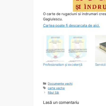
O carte de rugaciuni si indrumari cres
Gagiulescu.
Cartea poate fi descarcata de aici.
Profesionalism şi excelenţă
Servicii
Categorii
Documente vechi
Etichete
carte veche
Râul Sâi
Lasă un comentariu