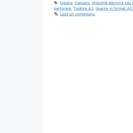
Etichete
biguire
,
Capsare
,
ghilotină electrică sau
perforare
,
Tipărire A3
,
tiparire in format A0
Lasă un comentariu