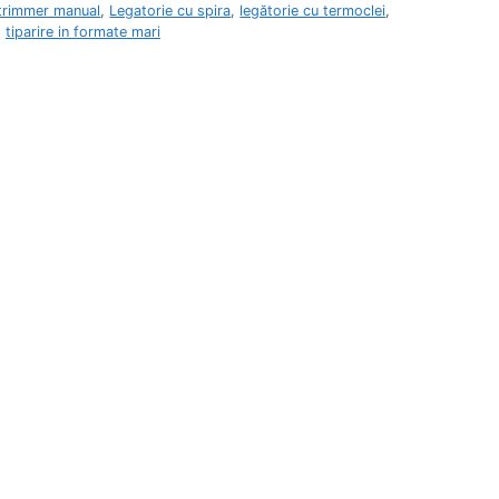
 trimmer manual
,
Legatorie cu spira
,
legătorie cu termoclei
,
,
tiparire in formate mari