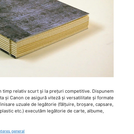
un timp relativ scurt şi la preţuri competitive. Dispunem
 şi Canon ce asigură viteză şi versatilitate şi formate
nisare uzuale de legătorie (fălţuire, broşare, capsare,
 plastic etc.) executăm legătorie de carte, albume,
nteres general