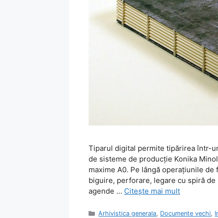
Tiparul digital permite tipărirea într-
de sisteme de producţie Konika Minolta
maxime A0. Pe lângă operaţiunile de fi
biguire, perforare, legare cu spiră de
agende …
Citește mai mult
Categorii
Arhivistica generala
,
Documente vechi
,
I