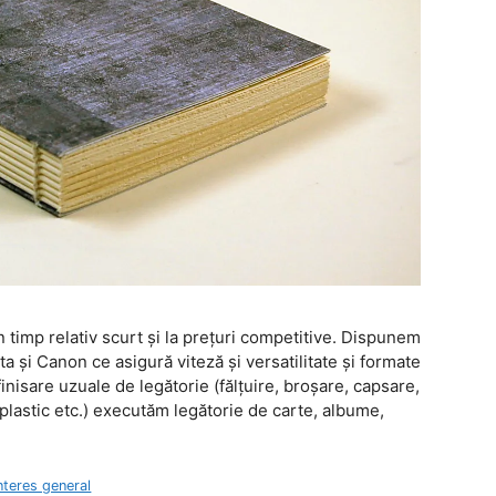
un timp relativ scurt şi la preţuri competitive. Dispunem
 şi Canon ce asigură viteză şi versatilitate şi formate
nisare uzuale de legătorie (fălţuire, broşare, capsare,
 plastic etc.) executăm legătorie de carte, albume,
nteres general