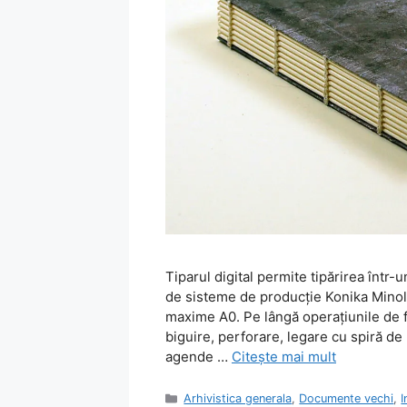
Tiparul digital permite tipărirea într-
de sisteme de producţie Konika Minolta
maxime A0. Pe lângă operaţiunile de fi
biguire, perforare, legare cu spiră de
agende …
Citește mai mult
Categorii
Arhivistica generala
,
Documente vechi
,
I