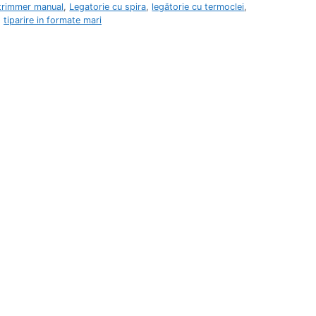
 trimmer manual
,
Legatorie cu spira
,
legătorie cu termoclei
,
,
tiparire in formate mari