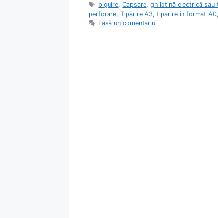
Etichete
biguire
,
Capsare
,
ghilotină electrică sau
perforare
,
Tipărire A3
,
tiparire in format A0
Lasă un comentariu