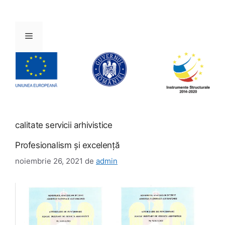
Sari
la
conținut
Meniu
calitate servicii arhivistice
Profesionalism şi excelenţă
noiembrie 26, 2021
de
admin