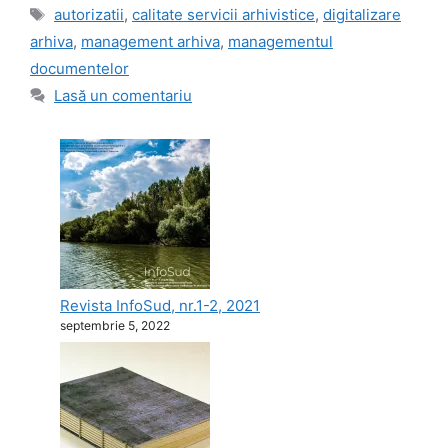
Etichete
autorizatii
,
calitate servicii arhivistice
,
digitalizare
arhiva
,
management arhiva
,
managementul
documentelor
Lasă un comentariu
Revista InfoSud, nr.1-2, 2021
septembrie 5, 2022