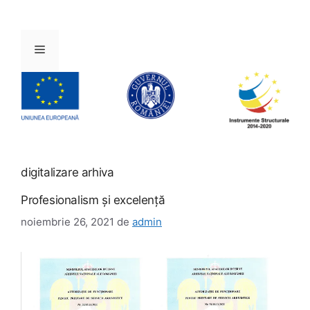
Sari
la
conținut
Meniu
digitalizare arhiva
Profesionalism şi excelenţă
noiembrie 26, 2021
de
admin