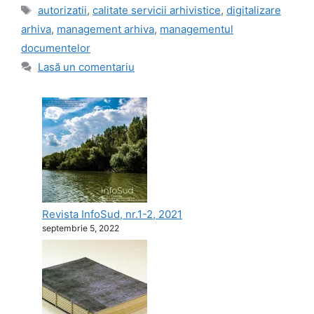
Etichete
autorizatii
,
calitate servicii arhivistice
,
digitalizare
arhiva
,
management arhiva
,
managementul
documentelor
Lasă un comentariu
Revista InfoSud, nr.1-2, 2021
septembrie 5, 2022